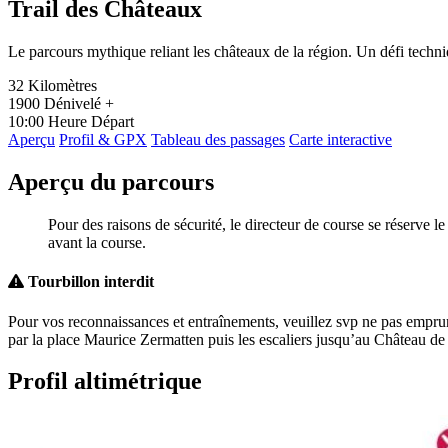
Trail des Châteaux
Le parcours mythique reliant les châteaux de la région. Un défi techn
32
Kilomètres
1900
Dénivelé +
10:00
Heure Départ
Aperçu
Profil & GPX
Tableau des passages
Carte interactive
Aperçu du parcours
Pour des raisons de sécurité, le directeur de course se réserve 
avant la course.
Tourbillon interdit
Pour vos reconnaissances et entraînements, veuillez svp ne pas emprunte
par la place Maurice Zermatten puis les escaliers jusqu’au Château de T
Profil altimétrique